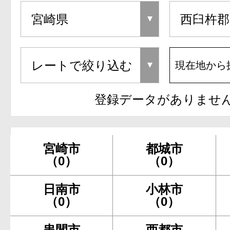
現在地から
登録データがありませ
宮崎市
都城市
（0）
（0）
日南市
小林市
（0）
（0）
串間市
西都市