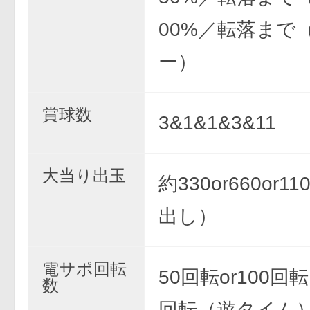
00%／転落まで
ー）
賞球数
3&1&1&3&11
大当り出玉
約330or660or
出し）
電サポ回転
50回転or100回転＋
数
回転（遊タイム