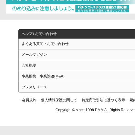
ヘルプ / お問い合わせ
よくある質問・お問い合わせ
メールマガジン
会社概要
事業提携・事業譲渡(M&A)
プレスリリース
・会員規約
・個人情報保護に関して
・特定商取引法に基づく表示
・規
Copyright © since 1998 DMM All Rights Reserve