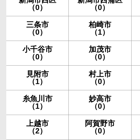
（0）
（0）
三条市
柏崎市
（0）
（1）
小千谷市
加茂市
（0）
（0）
見附市
村上市
（1）
（0）
糸魚川市
妙高市
（1）
（0）
上越市
阿賀野市
（2）
（0）