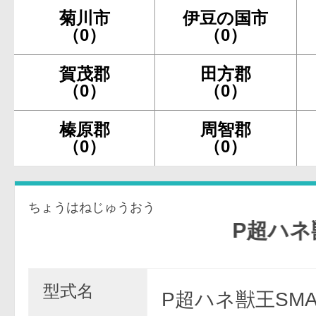
菊川市
伊豆の国市
（0）
（0）
賀茂郡
田方郡
（0）
（0）
榛原郡
周智郡
（0）
（0）
ちょうはねじゅうおう
P超ハネ獣王
型式名
P超ハネ獣王SM