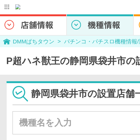
DMMぱちタウン
パチンコ・パチスロ機種情報
P超ハネ獣王の静岡県袋井市の
静岡県袋井市の設置店舗