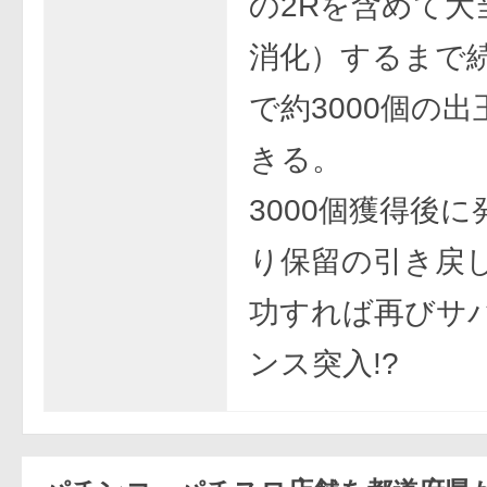
の2Rを含めて大
消化）するまで
で約3000個の
きる。
3000個獲得後
り保留の引き戻
功すれば再びサ
ンス突入!?