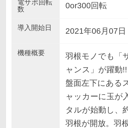
電サポ回転
0or300回転
数
導入開始日
2021年06月07
機種概要
羽根モノでも「
ャンス」が躍動!!
盤面左下にある
ャッカーに玉が
タルが始動し、約1
羽根が開放。羽