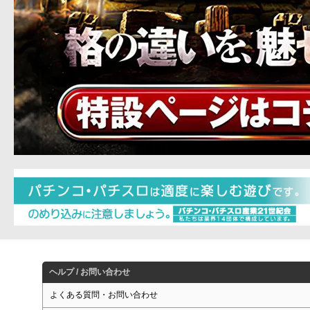
ヘルプ / お問い合わせ
よくある質問・お問い合わせ