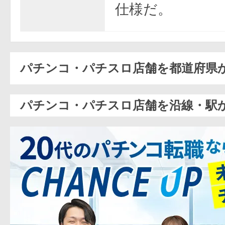
仕様だ。
パチンコ・パチスロ店舗を都道府県
パチンコ・パチスロ店舗を沿線・駅