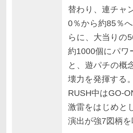
替わり、連チャ
0％から約85％
らに、大当りの5
約1000個にパ
と、遊パチの概
壊力を発揮する
RUSH中はGO-
激雷をはじめと
演出が強7図柄を