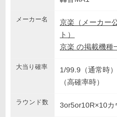
メーカー名
京楽（メーカー
ト）
京楽 の掲載機種
大当り確率
1/99.9（通常時） 
（高確率時）
ラウンド数
3or5or10R×1