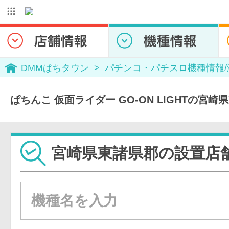
DMMぱちタウン
パチンコ・パチスロ機種情報
ぱちんこ 仮面ライダー GO-ON LIGHTの宮
宮崎県東諸県郡の設置店