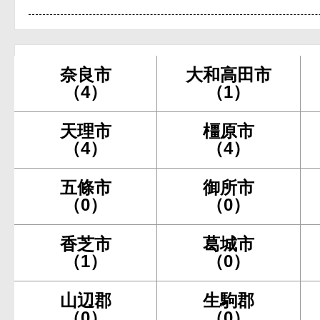
奈良市
大和高田市
（4）
（1）
天理市
橿原市
（4）
（4）
五條市
御所市
（0）
（0）
香芝市
葛城市
（1）
（0）
山辺郡
生駒郡
（0）
（0）