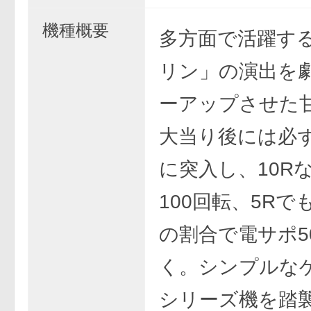
機種概要
多方面で活躍す
リン」の演出を
ーアップさせた
大当り後には必ず
に突入し、10R
100回転、5Rで
の割合で電サポ5
く。シンプルな
シリーズ機を踏