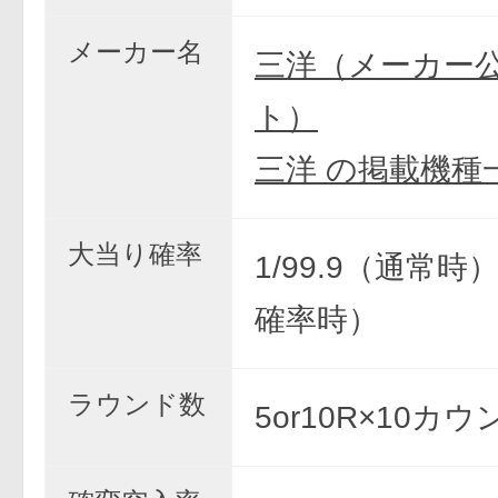
メーカー名
三洋（メーカー
ト）
三洋 の掲載機種
大当り確率
1/99.9（通常時）
確率時）
ラウンド数
5or10R×10カウ