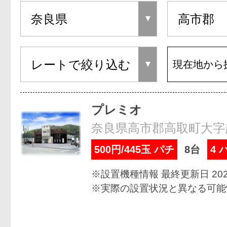
現在地から
プレミオ
奈良県高市郡高取町大字
500円/445玉 パチ
8台
4 
※設置機種情報 最終更新日 2026
※実際の設置状況と異なる可能