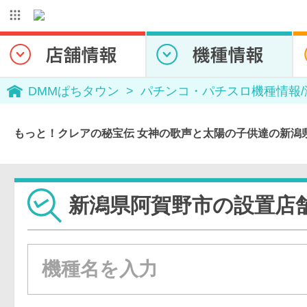
DMMぱちタウン
パチンコ・パチスロ機種情報
もっと！クレアの秘宝伝 女神の歌声と太陽の子供達の新潟
新潟県阿賀野市の設置店