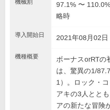
機械割
97.1% 〜 110.
略時
導入開始日
2021年08月02
機種概要
ボーナスorRT
は、驚異の1/87.
1）。ロック・
アキの3人とと
アの新たな冒険