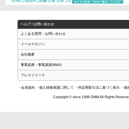
ヘルプ / お問い合わせ
よくある質問・お問い合わせ
メールマガジン
会社概要
事業提携・事業譲渡(M&A)
プレスリリース
・会員規約
・個人情報保護に関して
・特定商取引法に基づく表示
・規
Copyright © since 1998 DMM All Rights Reserve