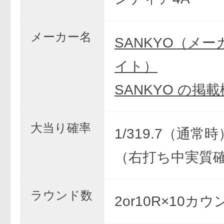
メーカー名
SANKYO（メ
イト）
SANKYO の掲
大当り確率
1/319.7（通常時）
（右打ち中実質
ラウンド数
2or10R×10カウ