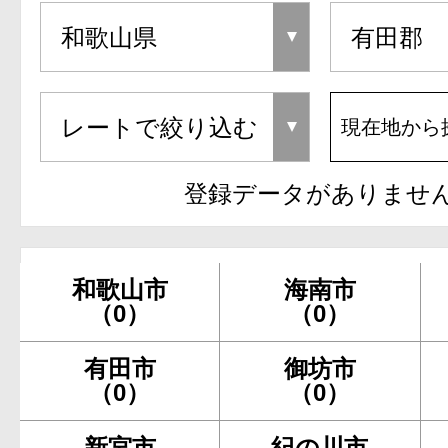
現在地から
登録データがありませ
和歌山市
海南市
（0）
（0）
有田市
御坊市
（0）
（0）
新宮市
紀の川市