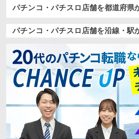
パチンコ・パチスロ店舗を都道府県
パチンコ・パチスロ店舗を沿線・駅