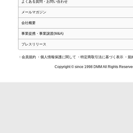
よくある質問・お問い合わせ
メールマガジン
会社概要
事業提携・事業譲渡(M&A)
プレスリリース
・会員規約
・個人情報保護に関して
・特定商取引法に基づく表示
・規
Copyright © since 1998 DMM All Rights Reserve