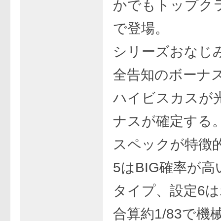
かでもトップク
で登場。
シリーズおなじ
全告知のボーナ
ハイビスカスが
ナスが確定する
スペックが特徴
5はBIG確率が高
タイプ、設定6
合算約1/83で機