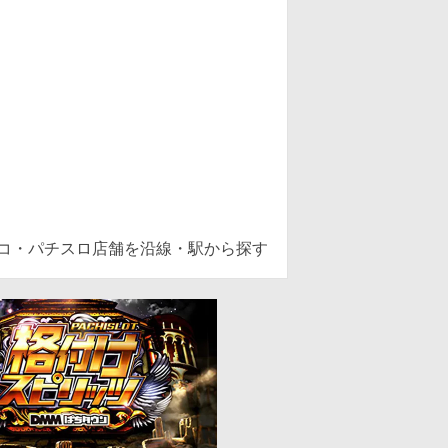
ンコ・パチスロ店舗を沿線・駅から探す