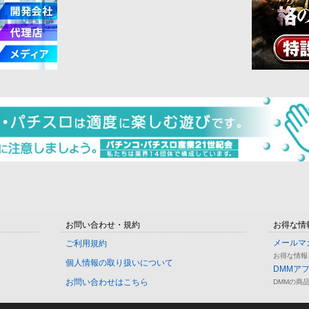
お問い合わせ・規約
お得な情
メールマ
ご利用規約
お得な情報
個人情報の取り扱いについて
DMMア
お問い合わせはこちら
DMMの商