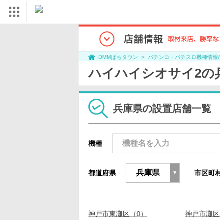
パチンコ・パチスロ機種情報
DMMぱちタウン
ハイハイシオサイ2の
兵庫県の設置店舗一覧
機種
都道府県
市区町
神戸市東灘区（0）
神戸市灘区