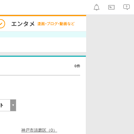
0件
神戸市須磨区（0）