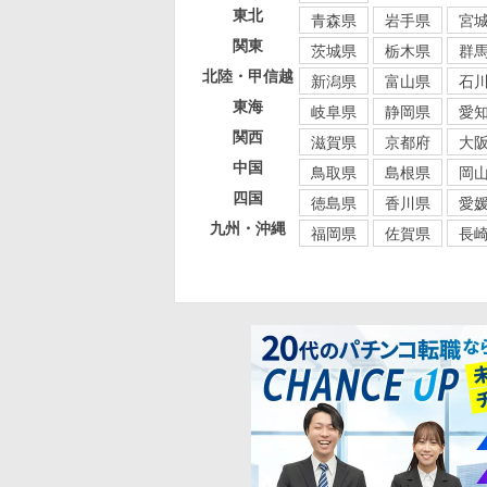
東北
青森県
岩手県
宮
関東
茨城県
栃木県
群
北陸・甲信越
新潟県
富山県
石
東海
岐阜県
静岡県
愛
関西
滋賀県
京都府
大
中国
鳥取県
島根県
岡
四国
徳島県
香川県
愛
九州・沖縄
福岡県
佐賀県
長