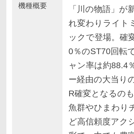
機種概要
「川の物語」が
れ変わりライト
ックで登場。確変
0％のST70回転
ャン率は約88.
ー経由の大当りの
R確変となるの
魚群やひまわり
ど高信頼度アク