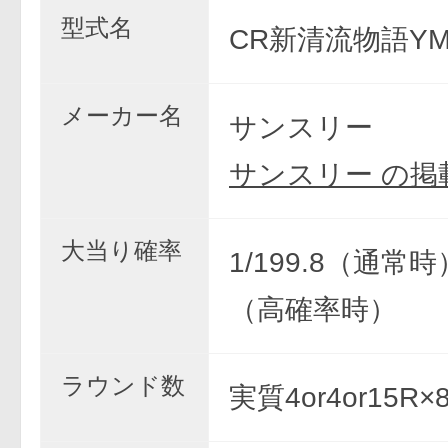
型式名
CR新清流物語YM
メーカー名
サンスリー
サンスリー の掲
大当り確率
1/199.8（通常時）
（高確率時）
ラウンド数
実質4or4or15R