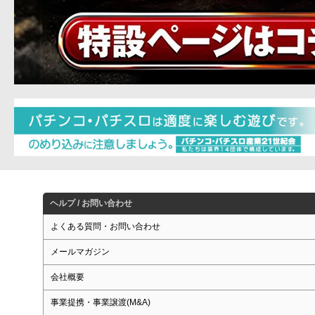
ヘルプ / お問い合わせ
よくある質問・お問い合わせ
メールマガジン
会社概要
事業提携・事業譲渡(M&A)