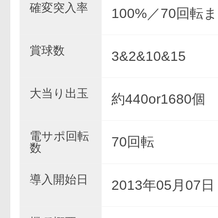
確変突入率
100%／70回転
賞球数
3&2&10&15
大当り出玉
約440or1680個
電サポ回転
70回転
数
導入開始日
2013年05月07