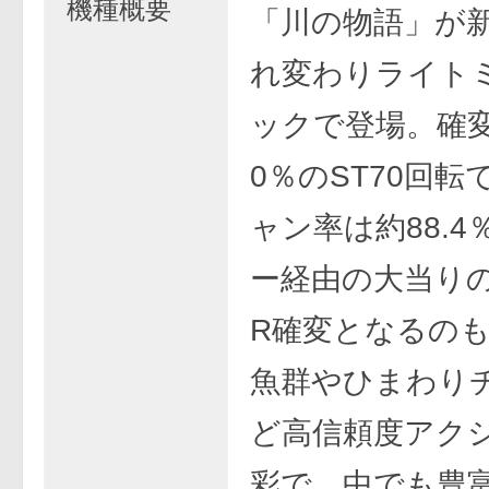
機種概要
「川の物語」が
れ変わりライト
ックで登場。確変
0％のST70回転
ャン率は約88.
ー経由の大当りの
R確変となるの
魚群やひまわり
ど高信頼度アク
彩で、中でも豊