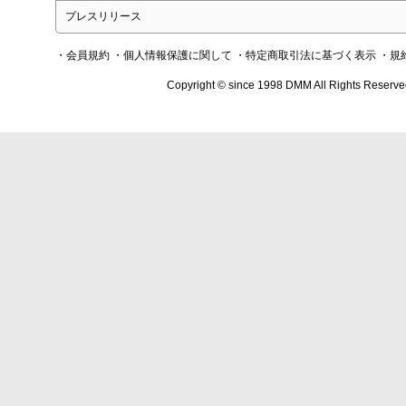
プレスリリース
・会員規約
・個人情報保護に関して
・特定商取引法に基づく表示
・規
Copyright © since 1998 DMM All Rights Reserve