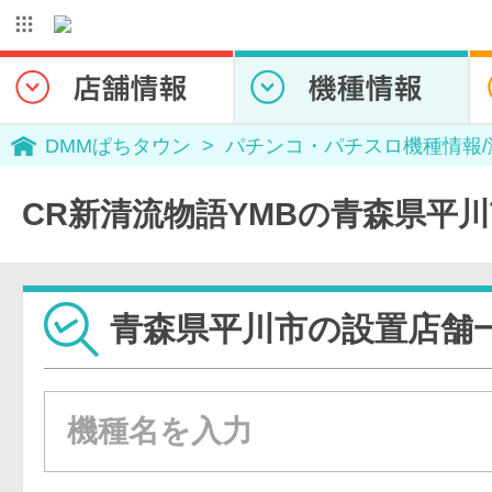
DMMぱちタウン
パチンコ・パチスロ機種情報
CR新清流物語YMBの青森県平
青森県平川市の設置店舗