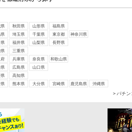
城県
秋田県
山形県
福島県
馬県
埼玉県
千葉県
東京都
神奈川県
川県
福井県
山梨県
長野県
知県
三重県
阪府
兵庫県
奈良県
和歌山県
山県
広島県
山口県
媛県
高知県
崎県
熊本県
大分県
宮崎県
鹿児島県
沖縄県
> パチ