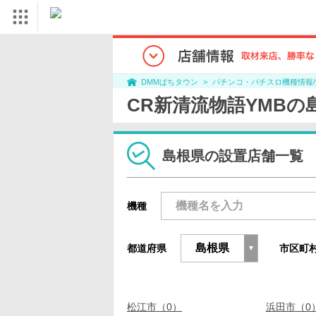
パチンコ・パチスロ機種情報
DMMぱちタウン
CR新清流物語YMB
島根県の設置店舗一覧
機種
都道府県
市区町
松江市（0）
浜田市（0