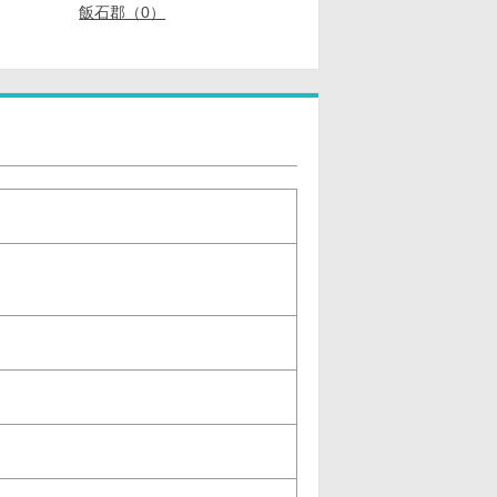
飯石郡（0）