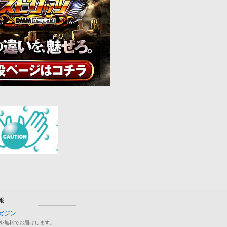
報
ガジン
を無料でお届けします。