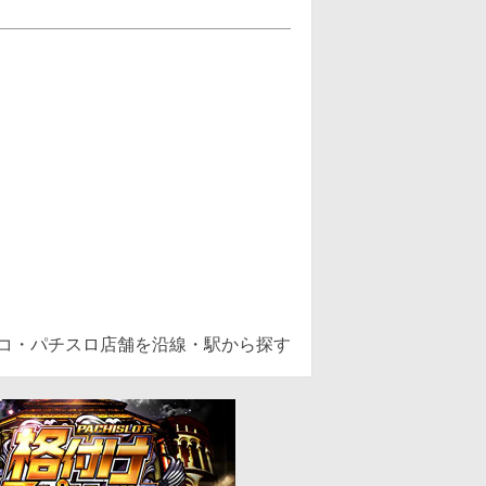
ンコ・パチスロ店舗を沿線・駅から探す