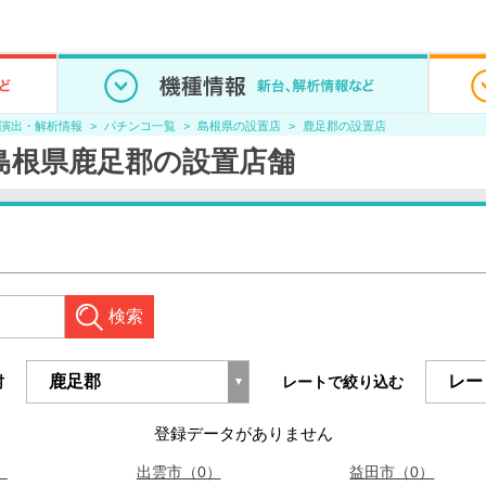
/演出・解析情報
パチンコ一覧
島根県の設置店
鹿足郡の設置店
の島根県鹿足郡の設置店舗
検索
村
レートで絞り込む
登録データがありません
）
出雲市（0）
益田市（0）