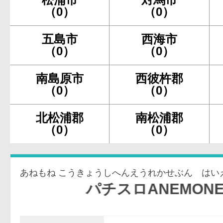
（0）
（0）
五島市
西海市
（0）
（0）
南島原市
西彼杵郡
（0）
（0）
北松浦郡
南松浦郡
（0）
（0）
あねもね こうきょうしへんえうれかせぶん はい
パチスロANEMONE 交響詩篇