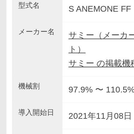
型式名
S ANEMONE FF
メーカー名
サミー（メーカ
ト）
サミー の掲載機
機械割
97.9% 〜 110.5
導入開始日
2021年11月08