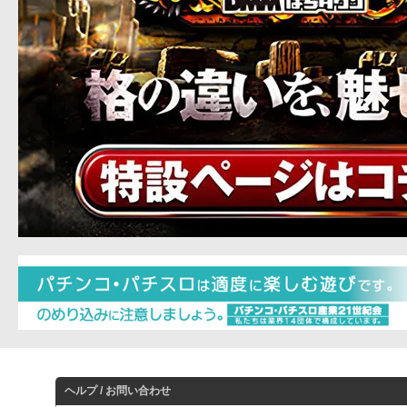
ヘルプ / お問い合わせ