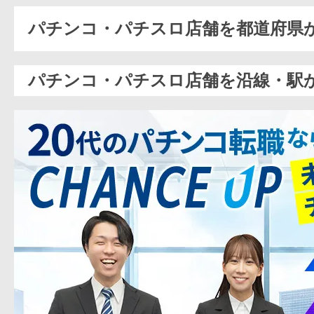
パチンコ・パチスロ店舗を都道府県
パチンコ・パチスロ店舗を沿線・駅