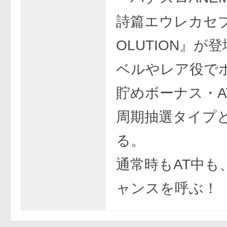
詩篇エウレカセブン
OLUTION』が
ベルやレア役で
貯めボーナス・A
周期抽選タイプ
る。
通常時もAT中も
ャンスを呼ぶ！