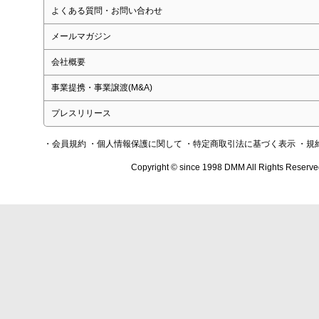
よくある質問・お問い合わせ
メールマガジン
会社概要
事業提携・事業譲渡(M&A)
プレスリリース
・会員規約
・個人情報保護に関して
・特定商取引法に基づく表示
・規
Copyright © since 1998 DMM All Rights Reserve