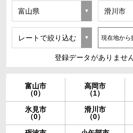
現在地から
登録データがありませ
富山市
高岡市
（0）
（1）
氷見市
滑川市
（0）
（0）
砺波市
小矢部市