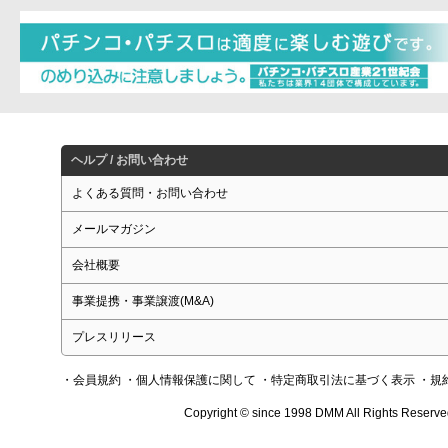
ヘルプ / お問い合わせ
よくある質問・お問い合わせ
メールマガジン
会社概要
事業提携・事業譲渡(M&A)
プレスリリース
・会員規約
・個人情報保護に関して
・特定商取引法に基づく表示
・規
Copyright © since 1998 DMM All Rights Reserve