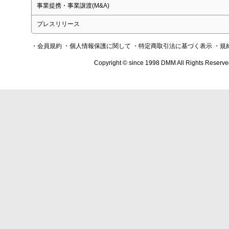
事業提携・事業譲渡(M&A)
プレスリリース
・会員規約
・個人情報保護に関して
・特定商取引法に基づく表示
・規
Copyright © since 1998 DMM All Rights Reserve