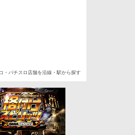
ンコ・パチスロ店舗を沿線・駅から探す