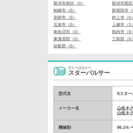
新潟市南区（0）
新潟市西区
柏崎市（0）
新発田市（
見附市（0）
村上市（0
五泉市（0）
上越市（1
南魚沼市（0）
胎内市（0
東蒲原郡（0）
三島郡（0
岩船郡（0）
すたーぱるさー
スターパルサー
型式名
Sスター
メーカー名
山佐ネ
山佐ネク
機械割
96.1% 