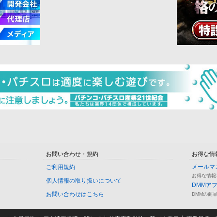
お問い合わせ・規約
お得な情
メールマ
ご利用規約
お得な情報
個人情報の取り扱いについて
DMMア
お問い合わせはこちら
DMMの商