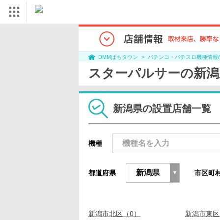
パチンコ・パチスロ機種情報
DMMぱちタウン
スターパルサーの新潟
新潟県の設置店舗一覧
機種
都道府県
市区町
新潟市北区（0）
新潟市東区