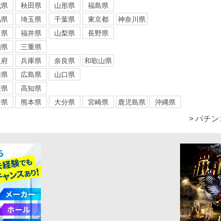
城県
秋田県
山形県
福島県
馬県
埼玉県
千葉県
東京都
神奈川県
川県
福井県
山梨県
長野県
知県
三重県
阪府
兵庫県
奈良県
和歌山県
山県
広島県
山口県
媛県
高知県
崎県
熊本県
大分県
宮崎県
鹿児島県
沖縄県
> パチ