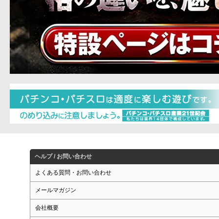
ヘルプ / お問い合わせ
よくある質問・お問い合わせ
メールマガジン
会社概要