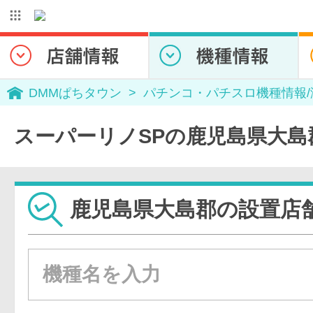
DMMぱちタウン
パチンコ・パチスロ機種情報
スーパーリノSPの鹿児島県大島
鹿児島県大島郡の設置店