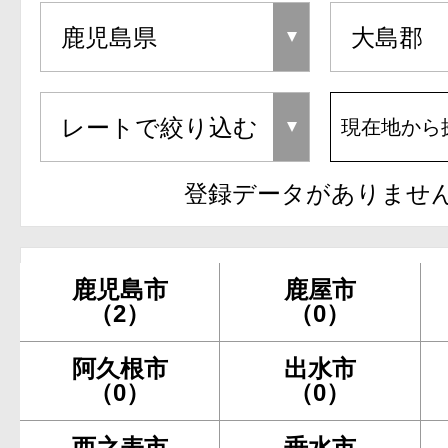
現在地から
登録データがありませ
鹿児島市
鹿屋市
（2）
（0）
阿久根市
出水市
（0）
（0）
西之表市
垂水市