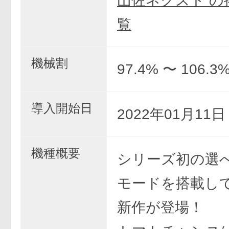
山佐ネクスト の
覧
機械割
97.4% 〜 106.3
導入開始日
2022年01月11
機種概要
シリーズ初の選
モードを搭載し
新作が登場！