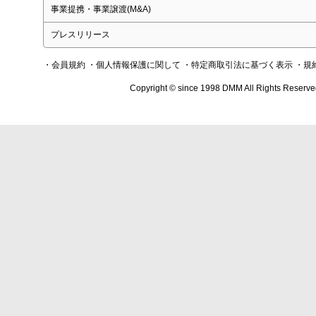
事業提携・事業譲渡(M&A)
プレスリリース
・会員規約
・個人情報保護に関して
・特定商取引法に基づく表示
・規
Copyright © since 1998 DMM All Rights Reserve