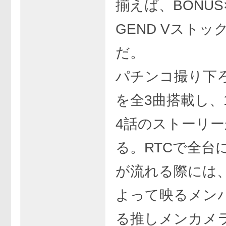
揃えば、BONUS
GEND Vストッ
だ。
パチンコ撮り下
を全3曲搭載し、
4話のストーリ
る。RTCで全台
が流れる際には
よって映るメン
る推しメンカメ