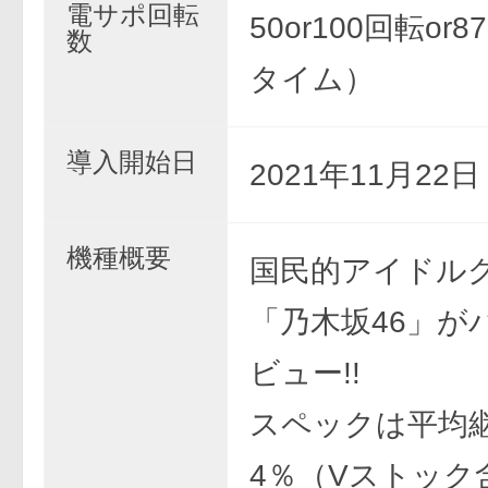
電サポ回転
50or100回転or
数
タイム）
導入開始日
2021年11月22
機種概要
国民的アイドル
「乃木坂46」が
ビュー!!
スペックは平均
4％（Vストック