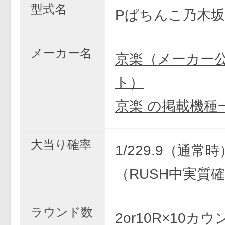
型式名
Pぱちんこ乃木坂4
メーカー名
京楽（メーカー
ト）
京楽 の掲載機種
大当り確率
1/229.9（通常時）
（RUSH中実質
ラウンド数
2or10R×10カウ