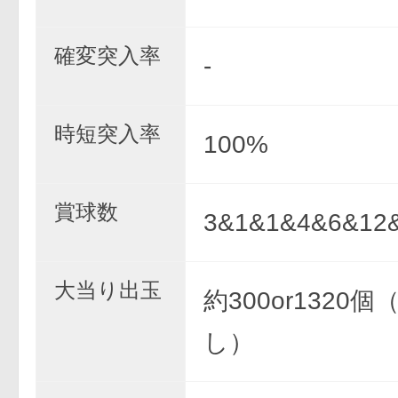
確変突入率
-
時短突入率
100%
賞球数
3&1&1&4&6&12
大当り出玉
約300or1320
し）