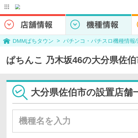
DMMぱちタウン
パチンコ・パチスロ機種情報
ぱちんこ 乃木坂46の大分県佐
大分県佐伯市の設置店舗