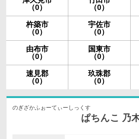
（0）
（0）
杵築市
宇佐市
（0）
（0）
由布市
国東市
（0）
（0）
速見郡
玖珠郡
（0）
（0）
のぎざかふぉーてぃーしっくす
ぱちんこ 乃木坂4