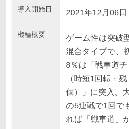
導入開始日
2021年12月06
機種概要
ゲーム性は突破型
混合タイプで、
8％は「戦車道
（時短1回転＋残
個）」に突入。
の5連戦で1回で
れば「戦車道」