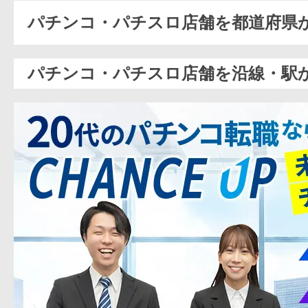
パチンコ・パチスロ店舗を都道府県
パチンコ・パチスロ店舗を沿線・駅