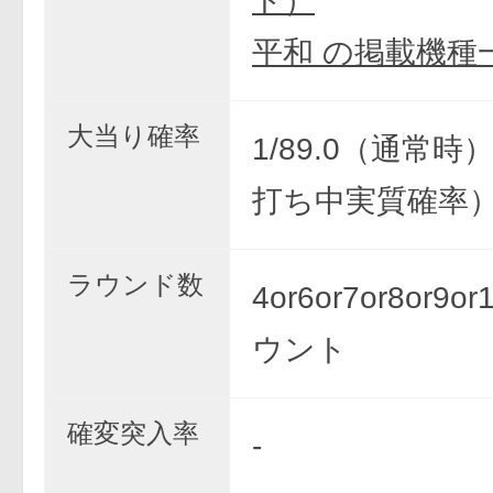
ト）
平和 の掲載機種
大当り確率
1/89.0（通常時）
打ち中実質確率
ラウンド数
4or6or7or8or9o
ウント
確変突入率
-