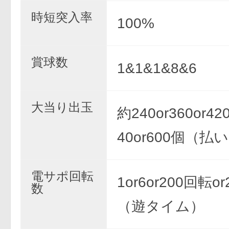
時短突入率
100%
賞球数
1&1&1&8&6
大当り出玉
約240or360or420
40or600個（払
電サポ回転
1or6or200回転o
数
（遊タイム）