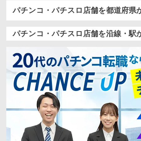
パチンコ・パチスロ店舗を都道府県
パチンコ・パチスロ店舗を沿線・駅