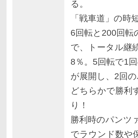
る。
「戦車道」の時
6回転と200回転
で、トータル継
8％。5回転で1
が展開し、2回
どちらかで勝利
り！
勝利時のパンツ
でラウンド数や