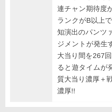
連チャン期待度
ランクがB以上
知演出のパンツ
ジメントが発生
大当り間を267
ると遊タイムが
質大当り濃厚＋
濃厚!!