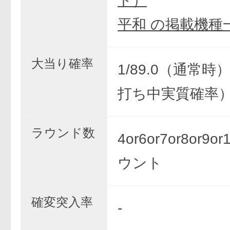
ト）
平和 の掲載機種
大当り確率
1/89.0（通常時）
打ち中実質確率
ラウンド数
4or6or7or8or9o
ウント
確変突入率
-