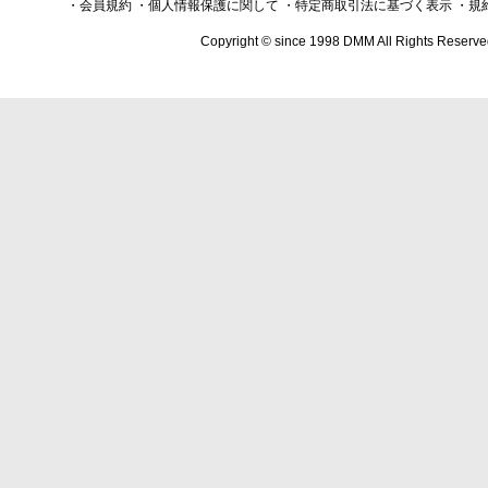
・会員規約
・個人情報保護に関して
・特定商取引法に基づく表示
・規
Copyright © since 1998 DMM All Rights Reserve