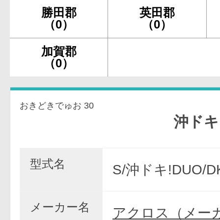
勝田郡
英田郡
（0）
（0）
加賀郡
（0）
おきどきでゅお 30
沖ドキ！DUO
型式名
S/沖ドキ!DUO/DK
メーカー名
アクロス（メー