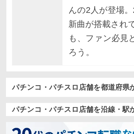
んの2人が登場。
新曲が搭載され
も、ファン必見
ろう。
パチンコ・パチスロ店舗を都道府県
パチンコ・パチスロ店舗を沿線・駅