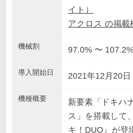
イト）
アクロス の掲載
機械割
97.0% 〜 107.2
導入開始日
2021年12月20
機種概要
新要素「ドキハ
ス」を搭載して
キ！DUO』が登