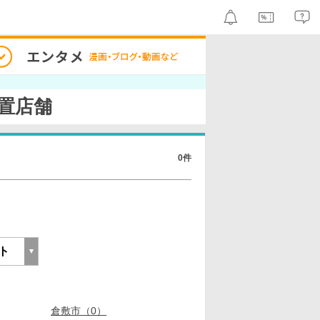
置店舗
0件
倉敷市（0）