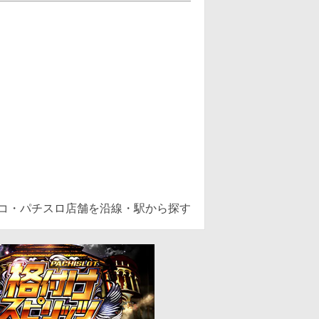
ンコ・パチスロ店舗を沿線・駅から探す