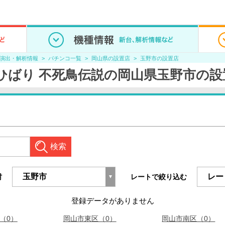
/演出・解析情報
パチンコ一覧
岡山県の設置店
玉野市の設置店
空ひばり 不死鳥伝説の岡山県玉野市の設
検索
村
レートで絞り込む
登録データがありません
（0）
岡山市東区（0）
岡山市南区（0）