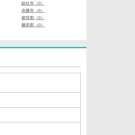
総社市（0）
赤磐市（0）
都窪郡（0）
勝田郡（0）