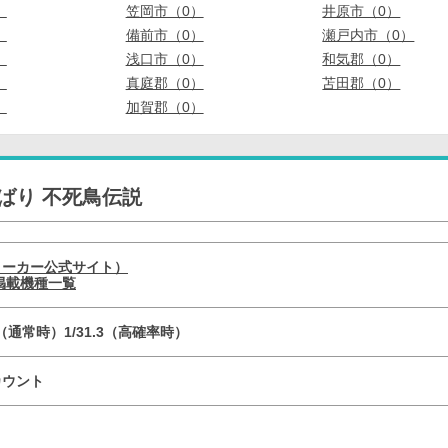
）
笠岡市（0）
井原市（0）
）
備前市（0）
瀬戸内市（0）
）
浅口市（0）
和気郡（0）
）
真庭郡（0）
苫田郡（0）
）
加賀郡（0）
ばり 不死鳥伝説
メーカー公式サイト）
掲載機種一覧
.5（通常時）1/31.3（高確率時）
8カウント