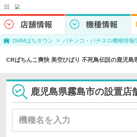
DMMぱちタウン
パチンコ・パチスロ機種情報
CRぱちんこ爽快 美空ひばり 不死鳥伝説の鹿児
鹿児島県霧島市の設置店