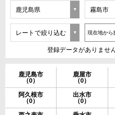
現在地から
登録データがありませ
鹿児島市
鹿屋市
（0）
（0）
阿久根市
出水市
（0）
（0）
西之表市
垂水市