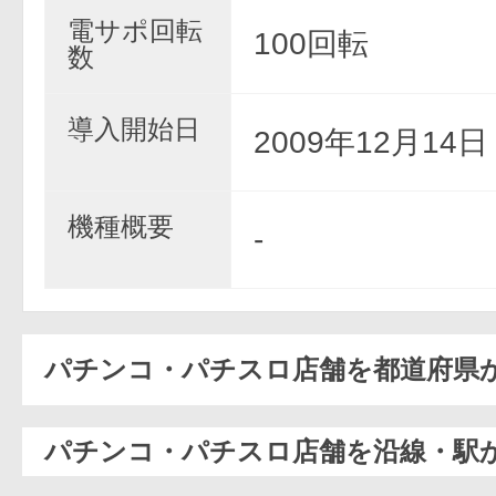
電サポ回転
100回転
数
導入開始日
2009年12月14
機種概要
-
パチンコ・パチスロ店舗を都道府県
パチンコ・パチスロ店舗を沿線・駅