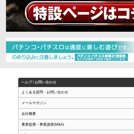
ヘルプ / お問い合わせ
よくある質問・お問い合わせ
メールマガジン
会社概要
事業提携・事業譲渡(M&A)