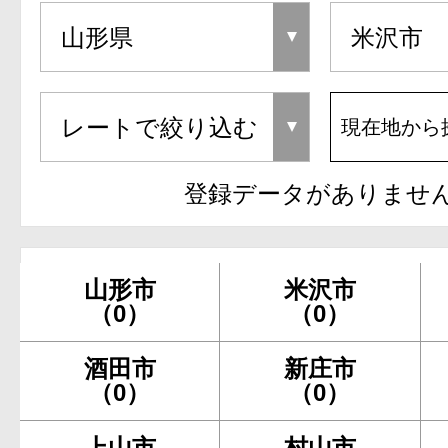
現在地から
登録データがありませ
山形市
米沢市
（0）
（0）
酒田市
新庄市
（0）
（0）
上山市
村山市