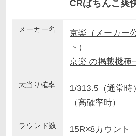
CRぱちんこ爽快 美
メーカー名
京楽（メーカー
ト）
京楽 の掲載機種
大当り確率
1/313.5（通常時）
（高確率時）
ラウンド数
15R×8カウント