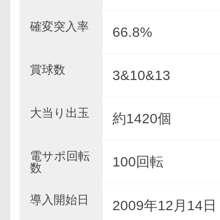
確変突入率
66.8%
賞球数
3&10&13
大当り出玉
約1420個
電サポ回転
100回転
数
導入開始日
2009年12月14