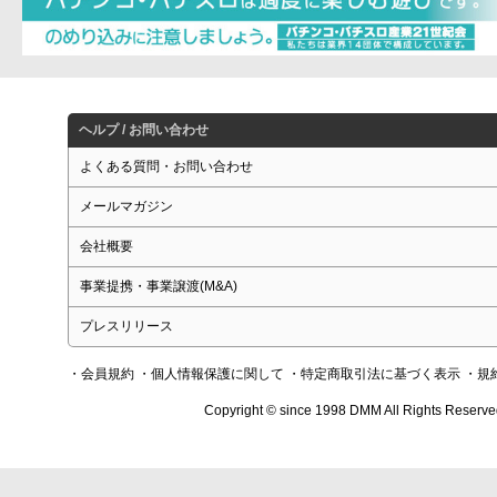
ヘルプ / お問い合わせ
よくある質問・お問い合わせ
メールマガジン
会社概要
事業提携・事業譲渡(M&A)
プレスリリース
・会員規約
・個人情報保護に関して
・特定商取引法に基づく表示
・規
Copyright © since 1998 DMM All Rights Reserve