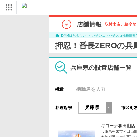
パチンコ・パチスロ機種情報
DMMぱちタウン
押忍！番長ZEROの
兵庫県の設置店舗一覧
機種
都道府県
市区町
キコーナ和田山店
兵庫県朝来市和田山町枚