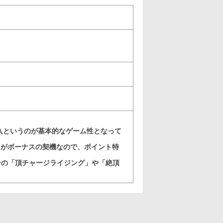
入というのが基本的なゲーム性となって
ントがボーナスの契機なので、ポイント特
。
ンの「頂チャージライジング」や「絶頂