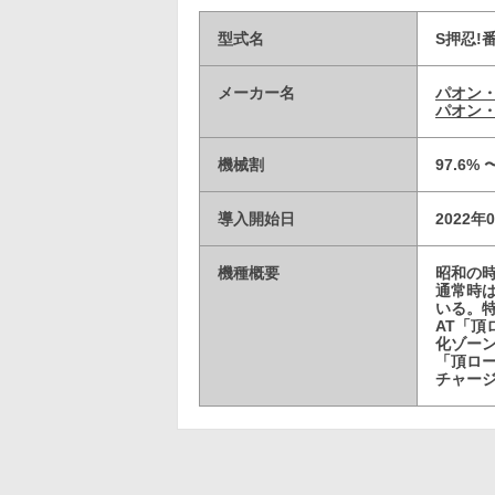
型式名
S押忍!番
メーカー名
パオン
パオン・
機械割
97.6% 
導入開始日
2022年
機種概要
昭和の時
通常時
いる。
AT「頂
化ゾー
「頂ロ
チャー