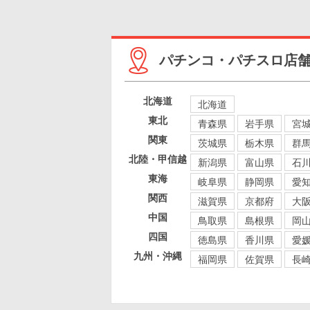
パチンコ・パチスロ店
北海道
北海道
東北
青森県
岩手県
宮
関東
茨城県
栃木県
群
北陸・甲信越
新潟県
富山県
石
東海
岐阜県
静岡県
愛
関西
滋賀県
京都府
大
中国
鳥取県
島根県
岡
四国
徳島県
香川県
愛
九州・沖縄
福岡県
佐賀県
長