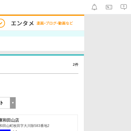
2件
庫和田山店
和田山町枚田字大川除583番地2