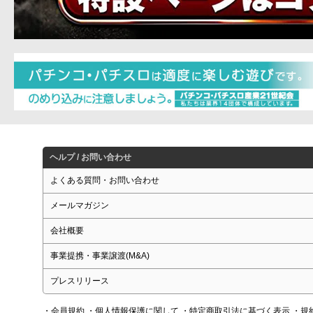
ヘルプ / お問い合わせ
よくある質問・お問い合わせ
メールマガジン
会社概要
事業提携・事業譲渡(M&A)
プレスリリース
・会員規約
・個人情報保護に関して
・特定商取引法に基づく表示
・規