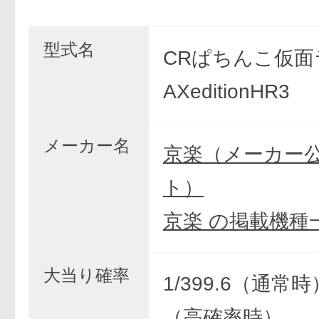
型式名
CRぱちんこ仮面
AXeditionHR3
メーカー名
京楽（メーカー
ト）
京楽 の掲載機種
大当り確率
1/399.6（通常時）
（高確率時）