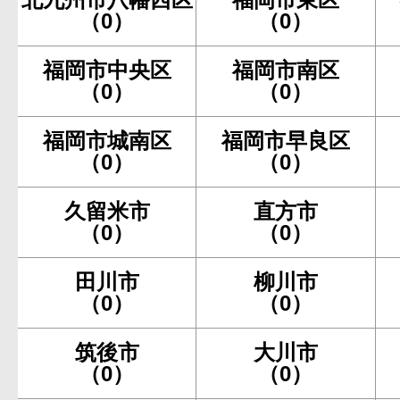
（0）
（0）
福岡市中央区
福岡市南区
（0）
（0）
福岡市城南区
福岡市早良区
（0）
（0）
久留米市
直方市
（0）
（0）
田川市
柳川市
（0）
（0）
筑後市
大川市
（0）
（0）