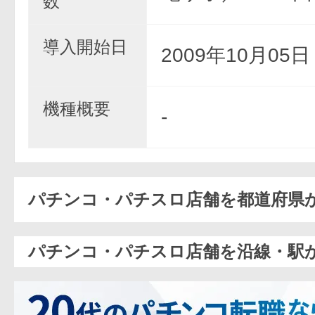
数
導入開始日
2009年10月05
機種概要
-
パチンコ・パチスロ店舗を都道府県
パチンコ・パチスロ店舗を沿線・駅