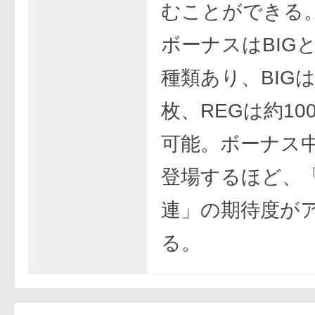
むことができる
ボーナスはBIGと
種類あり、BIGは
枚、REGは約10
可能。ボーナス
登場するほど、
連」の期待度が
る。