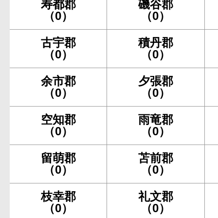
寿都郡
磯谷郡
（0）
（0）
古宇郡
積丹郡
（0）
（0）
余市郡
夕張郡
（0）
（0）
空知郡
雨竜郡
（0）
（0）
留萌郡
苫前郡
（0）
（0）
枝幸郡
礼文郡
（0）
（0）