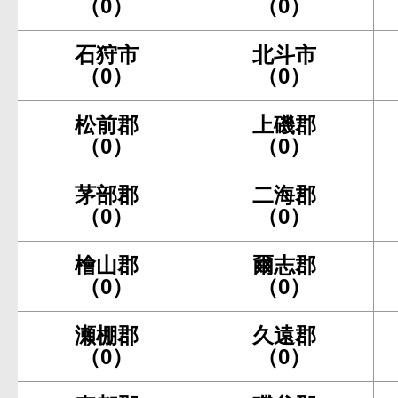
（0）
（0）
石狩市
北斗市
（0）
（0）
松前郡
上磯郡
（0）
（0）
茅部郡
二海郡
（0）
（0）
檜山郡
爾志郡
（0）
（0）
瀬棚郡
久遠郡
（0）
（0）