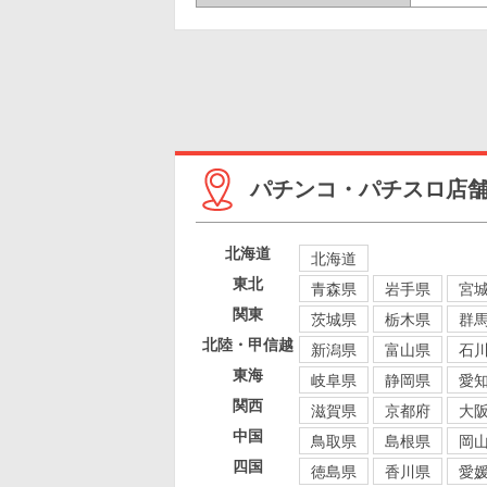
パチンコ・パチスロ店
北海道
北海道
東北
青森県
岩手県
宮
関東
茨城県
栃木県
群
北陸・甲信越
新潟県
富山県
石
東海
岐阜県
静岡県
愛
関西
滋賀県
京都府
大
中国
鳥取県
島根県
岡
四国
徳島県
香川県
愛