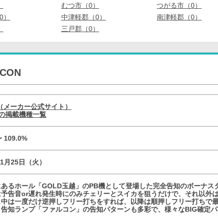
）
むつ市（0）
つがる市（0）
0）
中津軽郡（0）
南津軽郡（0）
）
三戸郡（0）
LCON
L（メーカー公式サイト）
L の掲載機種一覧
〜 109.0%
01月25日（火）
あるホール「GOLD玉越」のPB機として登場した完全告知のボーナス
は予告音or遅れ発生時にのみチェリーとスイカを狙うだけで、それ以外
ス中は一度だけ逆押しフリー打ちをすれば、以降は順押しフリー打ちで
く告知ランプ「ファルコン」の告知パターンも多彩で、様々なBIG確定