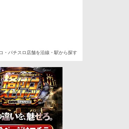
ンコ・パチスロ店舗を沿線・駅から探す