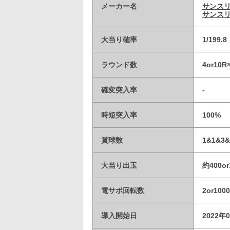
メーカー名
サンス
サンスリ
大当り確率
1/199
ラウンド数
4or10
確変突入率
-
時短突入率
100%
賞球数
1&1&3&
大当り出玉
約400o
電サポ回転数
2or100
導入開始日
2022年