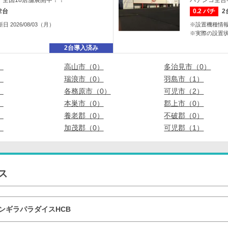
 全国18店舗展開中！！
パチンコ全台
2台
0.2 パチ
2
2026/08/03（月）
※設置機種情報 最
※実際の設置
2台導入済み
）
高山市（0）
多治見市（0）
）
瑞浪市（0）
羽島市（1）
）
各務原市（0）
可児市（2）
）
本巣市（0）
郡上市（0）
）
養老郡（0）
不破郡（0）
）
加茂郡（0）
可児郡（1）
ス
ンギラパラダイスHCB