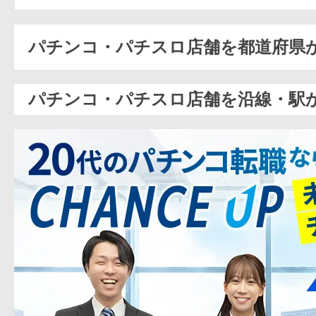
パチンコ・パチスロ店舗を都道府県
パチンコ・パチスロ店舗を沿線・駅