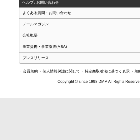
ヘルプ / お問い合わせ
よくある質問・お問い合わせ
メールマガジン
会社概要
事業提携・事業譲渡(M&A)
プレスリリース
・会員規約
・個人情報保護に関して
・特定商取引法に基づく表示
・規
Copyright © since 1998 DMM All Rights Reserve