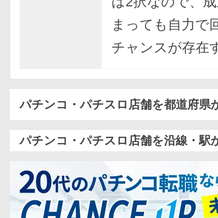
は2択なので、
まっても自力で
チャンスが存在
パチンコ・パチスロ店舗を都道府県
パチンコ・パチスロ店舗を沿線・駅