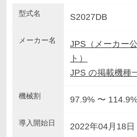
型式名
S2027DB
メーカー名
JPS（メーカー
ト）
JPS の掲載機種
機械割
97.9% 〜 114.9
導入開始日
2022年04月18