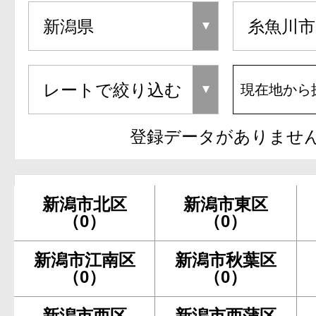
現在地から
登録データがありませ
新潟市北区
新潟市東区
（0）
（0）
新潟市江南区
新潟市秋葉区
（0）
（0）
新潟市西区
新潟市西蒲区