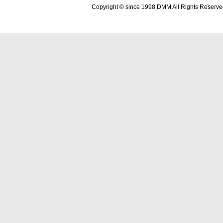
Copyright © since 1998 DMM All Rights Reserve