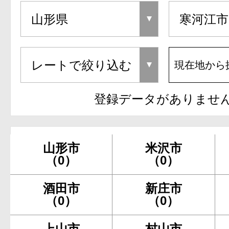
現在地から
登録データがありませ
山形市
米沢市
（0）
（0）
酒田市
新庄市
（0）
（0）
上山市
村山市