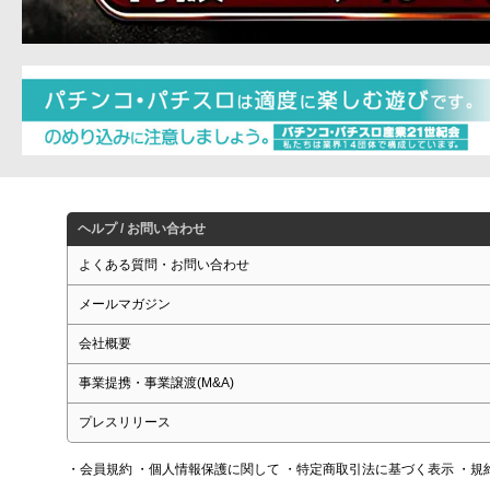
ヘルプ / お問い合わせ
よくある質問・お問い合わせ
メールマガジン
会社概要
事業提携・事業譲渡(M&A)
プレスリリース
・会員規約
・個人情報保護に関して
・特定商取引法に基づく表示
・規