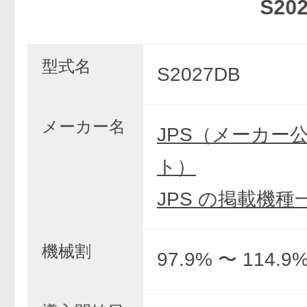
S2027D
型式名
S2027DB
メーカー名
JPS（メーカー
ト）
JPS の掲載機種
機械割
97.9% 〜 114.9