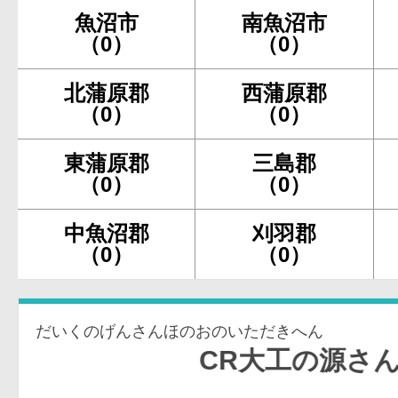
魚沼市
南魚沼市
（0）
（0）
北蒲原郡
西蒲原郡
（0）
（0）
東蒲原郡
三島郡
（0）
（0）
中魚沼郡
刈羽郡
（0）
（0）
だいくのげんさんほのおのいただきへん
CR大工の源さん～炎の