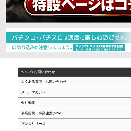
ヘルプ / お問い合わせ
よくある質問・お問い合わせ
メールマガジン
会社概要
事業提携・事業譲渡(M&A)
プレスリリース