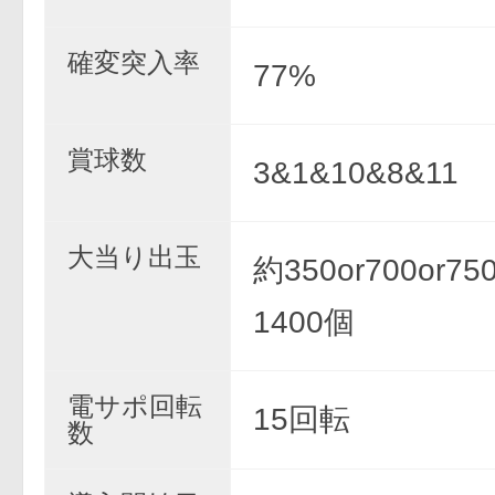
確変突入率
77%
賞球数
3&1&10&8&11
大当り出玉
約350or700or750
1400個
電サポ回転
15回転
数