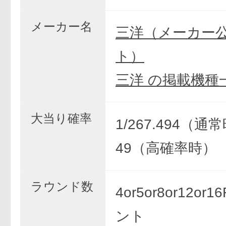
メーカー名
三洋（メーカー
ト）
三洋 の掲載機種
大当り確率
1/267.494（通常
49（高確率時）
ラウンド数
4or5or8or12or
ント