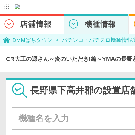
DMMぱちタウン
パチンコ・パチスロ機種情報
CR大工の源さん～炎のいただき!編～YMAの長
長野県下高井郡の設置店