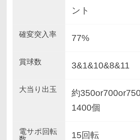
ント
確変突入率
77%
賞球数
3&1&10&8&11
大当り出玉
約350or700or750
1400個
電サポ回転
15回転
数