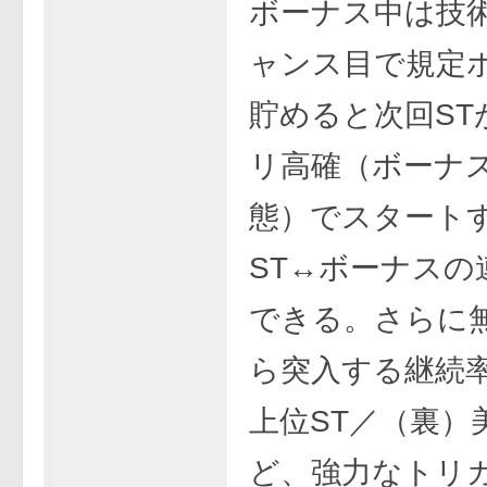
ボーナス中は技
ャンス目で規定
貯めると次回ST
リ高確（ボーナ
態）でスタート
ST↔ボーナスの
できる。さらに
ら突入する継続率
上位ST／（裏）
ど、強力なトリ