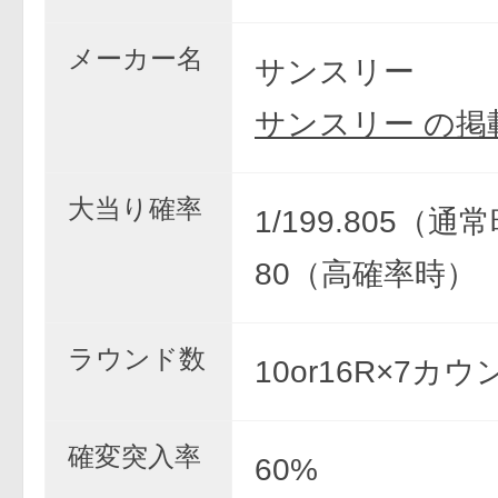
メーカー名
サンスリー
サンスリー の掲
大当り確率
1/199.805（通常
80（高確率時）
ラウンド数
10or16R×7カウ
確変突入率
60%