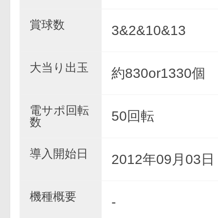
賞球数
3&2&10&13
大当り出玉
約830or1330個
電サポ回転
50回転
数
導入開始日
2012年09月03
機種概要
-