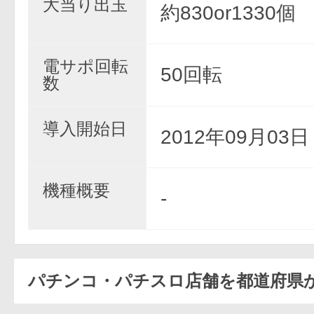
大当り出玉
約830or1330個
電サポ回転
50回転
数
導入開始日
2012年09月03
機種概要
-
パチンコ・パチスロ店舗を都道府県