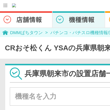
DMMぱちタウン
パチンコ・パチスロ機種情報
CRおそ松くん YSAの兵庫県朝
兵庫県朝来市の設置店舗