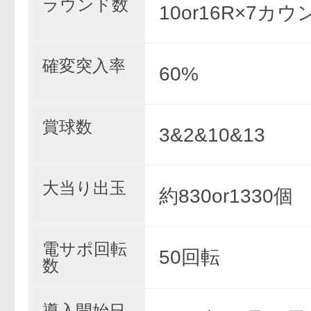
ラウンド数
10or16R×7カウ
確変突入率
60%
賞球数
3&2&10&13
大当り出玉
約830or1330個
電サポ回転
50回転
数
導入開始日