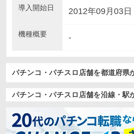
導入開始日
2012年09月03
機種概要
-
パチンコ・パチスロ店舗を都道府県
パチンコ・パチスロ店舗を沿線・駅