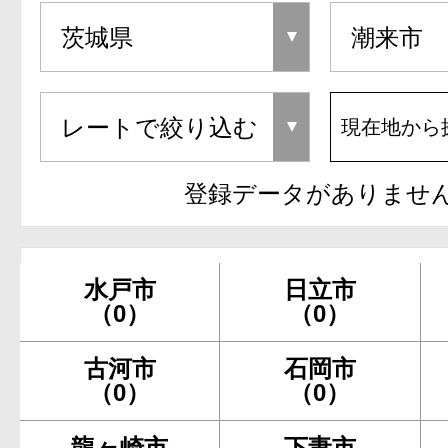
現在地から
登録データがありませ
水戸市
日立市
（0）
（0）
古河市
石岡市
（0）
（0）
龍ヶ崎市
下妻市