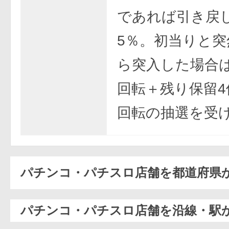
であれば引き戻
5％。初当りと突
ら突入した場合は
回転＋残り保留4
回転の抽選を受
パチンコ・パチスロ店舗を都道府県
パチンコ・パチスロ店舗を沿線・駅