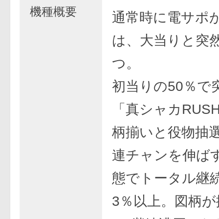
機種概要
通常時に電サポ
は、大当りと突然
つ。
初当りの50％で
「真シャカRUS
柄揃いと役物抽
連チャンを伸ば
態でトータル継
3％以上。図柄が