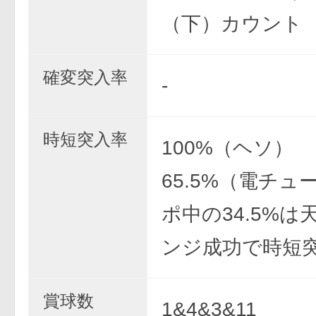
（下）カウント
確変突入率
-
時短突入率
100%（ヘソ）
65.5%（電チュ
ポ中の34.5%は
ンジ成功で時短
賞球数
1&4&3&11