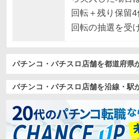
回転＋残り保留4
回転の抽選を受
パチンコ・パチスロ店舗を都道府県
パチンコ・パチスロ店舗を沿線・駅