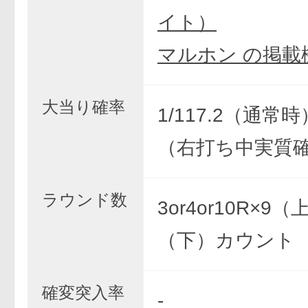
イト）
マルホン の掲載
大当り確率
1/117.2（通常時）
（右打ち中実質
ラウンド数
3or4or10R×9（
（下）カウント
確変突入率
-