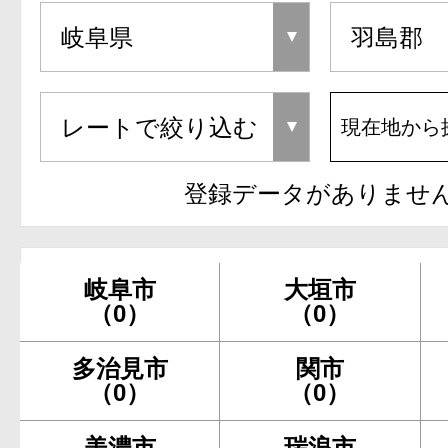
現在地から
登録データがありませ
岐阜市
大垣市
（0）
（0）
多治見市
関市
（0）
（0）
美濃市
瑞浪市