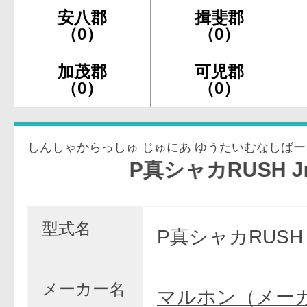
安八郡
揖斐郡
（0）
（0）
加茂郡
可児郡
（0）
（0）
しんしゃからっしゅ じゅにあ ゆうたいむなしば
P真シャカRUSH Jr. 遊タイ
型式名
P真シャカRUSH 
メーカー名
マルホン（メー