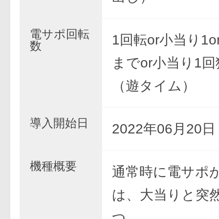
電サポ回転
1回転or小当り1o
数
までor小当り1
（遊タイム）
導入開始日
2022年06月20
機種概要
通常時に電サポ
は、大当りと突然
つ。