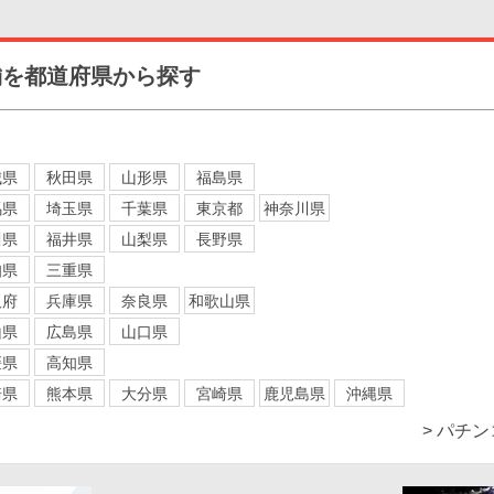
舗を都道府県から探す
城県
秋田県
山形県
福島県
馬県
埼玉県
千葉県
東京都
神奈川県
川県
福井県
山梨県
長野県
知県
三重県
阪府
兵庫県
奈良県
和歌山県
山県
広島県
山口県
媛県
高知県
崎県
熊本県
大分県
宮崎県
鹿児島県
沖縄県
> パチ