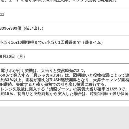
%（電チュー）※電サポ中の34.5%は天昇チャレンジ成功で時短突入
11
r339or999個（払い出し）
r小当り1or10回獲得までor小当り1回獲得まで（遊タイム）
06月20日（月）
に電サポが付く契機は、大当りと突然時短の2つ。
50％で突入する「真シャカRUSH」は、図柄揃いと役物抽選によって
約83％以上。図柄が揃えばRUSH継続濃厚となり、天昇チャレンジ図
SH継続、失敗すると残り保留での引き戻し抽選に移行する。
レンジ失敗後に突入する「煩悩ゾーン」の実質大当り確率は1/25.3で
約15％。初当りと突然時短から突入した場合は、時短1回転＋残り保留