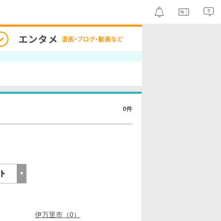
0件
伊万里市（0）