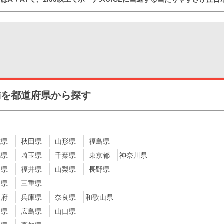
舗を都道府県から探す
城県
秋田県
山形県
福島県
馬県
埼玉県
千葉県
東京都
神奈川県
川県
福井県
山梨県
長野県
知県
三重県
阪府
兵庫県
奈良県
和歌山県
山県
広島県
山口県