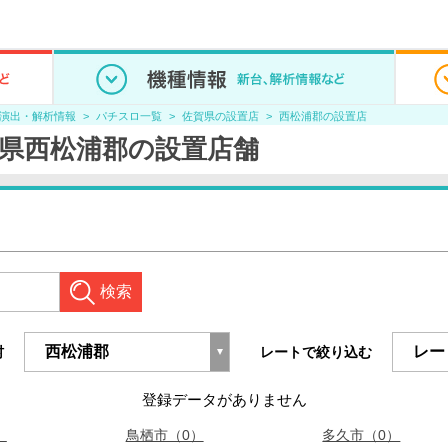
/演出・解析情報
パチスロ一覧
佐賀県の設置店
西松浦郡の設置店
県西松浦郡の設置店舗
検索
村
レートで絞り込む
登録データがありません
）
鳥栖市（0）
多久市（0）