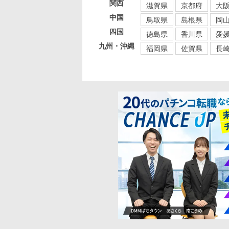
関西
滋賀県
京都府
大
中国
鳥取県
島根県
岡
四国
徳島県
香川県
愛
九州・沖縄
福岡県
佐賀県
長