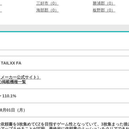
）
三好市（0）
勝浦郡（0）
）
海部郡（0）
板野郡（0）
 TAILXX FA
（メーカー公式サイト）
の掲載機種一覧
〜 110.1%
08月01日（月）
は依頼書を3枚集めてCZを目指すゲーム性となっていて、3枚集まった
ルアップさせることが可能。最終的に依頼書のミッションをクリアできれ