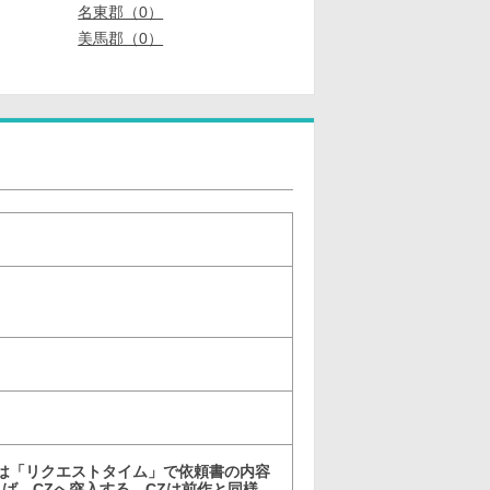
名東郡（0）
美馬郡（0）
後は「リクエストタイム」で依頼書の内容
ば、CZへ突入する。CZは前作と同様