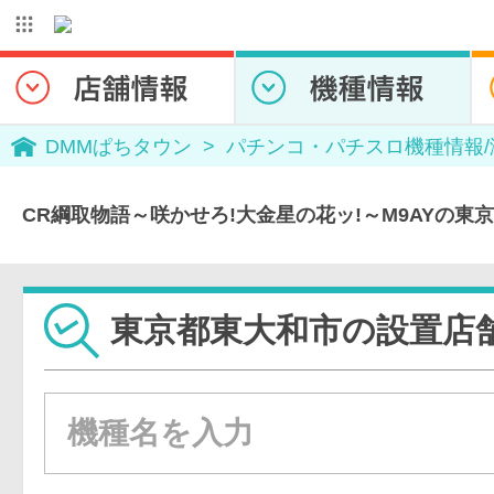
DMMぱちタウン
パチンコ・パチスロ機種情報
CR綱取物語～咲かせろ!大金星の花ッ!～M9AYの東
東京都東大和市の設置店