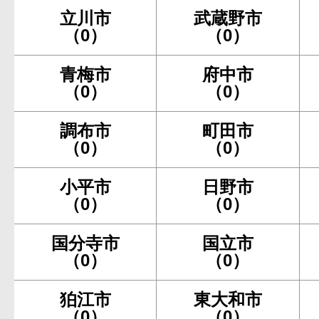
立川市
武蔵野市
（0）
（0）
青梅市
府中市
（0）
（0）
調布市
町田市
（0）
（0）
小平市
日野市
（0）
（0）
国分寺市
国立市
（0）
（0）
狛江市
東大和市
（0）
（0）