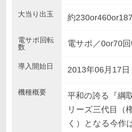
大当り出玉
約230or460or18
電サポ回転
電サポ／0or70
数
導入開始日
2013年06月17
機種概要
平和の誇る『綱
リーズ三代目（
く）となる今作