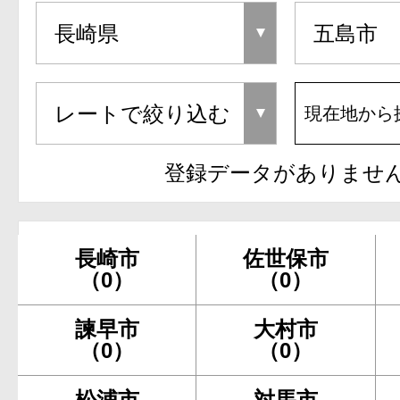
現在地から
登録データがありませ
長崎市
佐世保市
（0）
（0）
諫早市
大村市
（0）
（0）
松浦市
対馬市