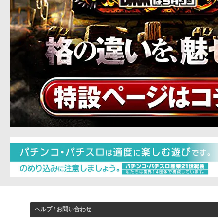
ヘルプ / お問い合わせ