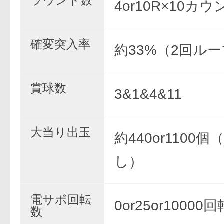
ラウンド数
4or10R×10カウ
確変突入率
約33%（2回ル
賞球数
3&1&4&11
大当り出玉
約440or1100
し）
電サポ回転
0or25or10000回
数