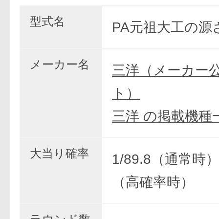
型式名
PA元祖大工の源さ
メーカー名
三洋（メーカー
ト）
三洋 の掲載機種
大当り確率
1/89.8（通常時） 
（高確率時）